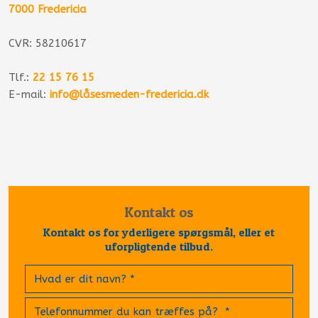
7000 Fredericia​
CVR: 58210617
Tlf.:
22 15 76 15
E-mail:
info@låsesmeden-fredericia.dk
Kontakt os​
​Kontakt os for yderligere spørgsmål, eller et
uforpligtende tilbud.